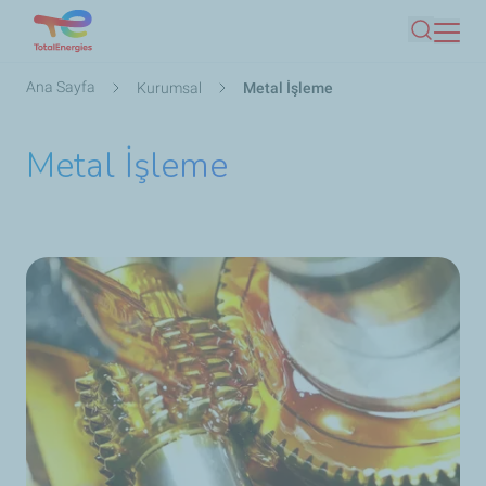
Ana
Ara
içeriğe
atla
Sayfa
Ana Sayfa
Kurumsal
Metal İşleme
yolu
Metal İşleme