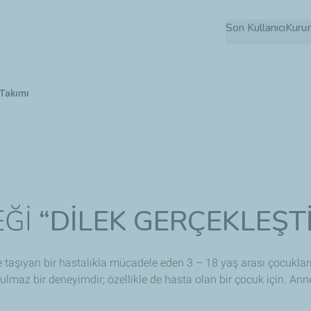
Ana
Son Kullanıcı
Kuru
içeriğe
atla
 Takımı
EĞİ
“DİLEK GERÇEKLEŞTİ
 taşıyan bir hastalıkla mücadele eden 3 – 18 yaş arası çocukların 
maz bir deneyimdir; özellikle de hasta olan bir çocuk için. Anne