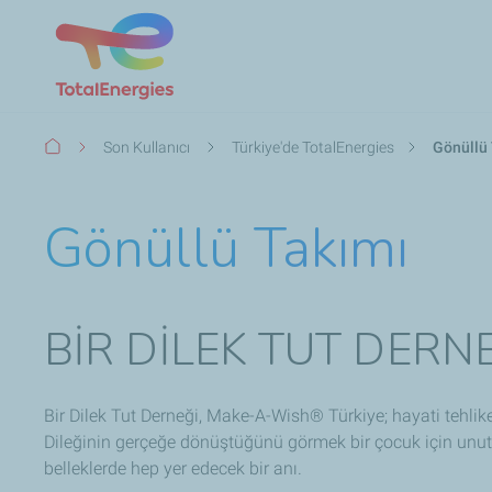
Sayfa
Son Kullanıcı
Türkiye'de TotalEnergies​
Gönüllü
yolu
Gönüllü Takımı
BİR DİLEK TUT DERN
Bir Dilek Tut Derneği, Make-A-Wish® Türkiye; hayati tehlike
Dileğinin gerçeğe dönüştüğünü görmek bir çocuk için unutul
belleklerde hep yer edecek bir anı.