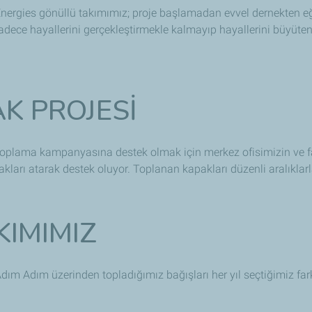
lEnergies ​gönüllü takımımız; proje başlamadan evvel dernekten eği
ce hayallerini gerçekleştirmekle kalmayıp hayallerini büyüten v
K PROJESİ
 toplama kampanyasına destek olmak için merkez ofisimizin ve fa
akları atarak destek oluyor. Toplanan kapakları düzenli aralıklar
IMIMIZ
dım Adım üzerinden topladığımız bağışları her yıl seçtiğimiz far