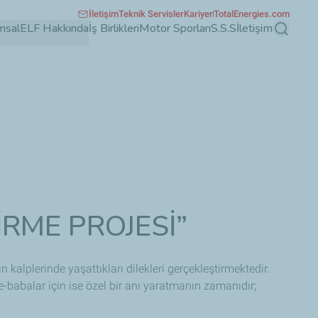
İletişim
Teknik Servisler
Kariyer
TotalEnergies.com
msal
ELF Hakkında
İş Birlikleri
Motor Sporları
S.S.S
İletişim
Ara
RME PROJESİ”
kalplerinde yaşattıkları dilekleri gerçekleştirmektedir.
-babalar için ise özel bir anı yaratmanın zamanıdır;