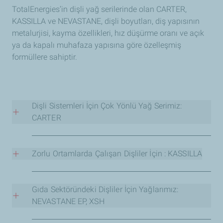
TotalEnergies’in dişli yağ serilerinde olan CARTER,
KASSILLA ve NEVASTANE, dişli boyutları, diş yapısının
metalurjisi, kayma özellikleri, hız düşürme oranı ve açık
ya da kapalı muhafaza yapısına göre özelleşmiş
formüllere sahiptir.
Dişli Sistemleri İçin Çok Yönlü Yağ Serimiz:
CARTER
TotalEnergies CARTER serisi, yüksek performanslı
aşınma önleyici, aşırı basınca dayanıklı ve yüzey
Zorlu Ortamlarda Çalışan Dişliler İçin : KASSILLA
koruyucu (antiscuffing) özellikleriyle, başlıca OEM’ler
tarafından onaylanmış çok çeşitli dişli kutusu yağlama
TotalEnergies KASSILLA serisi, sarsıntı ve titreşimlerin
çözümleri sunar.
ekipmana zarar verebileceği dişli kutularının yağlanması
Gıda Sektöründeki Dişliler İçin Yağlarımız:
için uygundur. Arızaları ve bunların sonucunda
NEVASTANE EP, XSH
CARTER serisinin formülasyonu, mineral bazlıdan tam
oluşabilecek kırılmaları önlemeye yardımcı olan özel
sentetik baz yağlara kadar uzanan ürünlerle, dişli kutusu
katkı maddeleriyle formüle edilmiştir.
TotalEnergies, düz dişliler, helisel dişliler, spiral konik