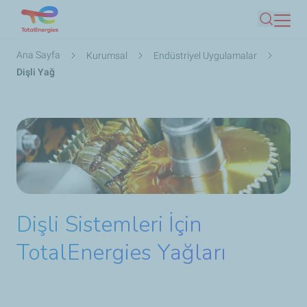
Ana
Ara
içeriğe
atla
Sayfa
Ana Sayfa
Kurumsal
Endüstriyel Uygulamalar
yolu
Dişli Yağ
Dişli Sistemleri İçin
TotalEnergies Yağları