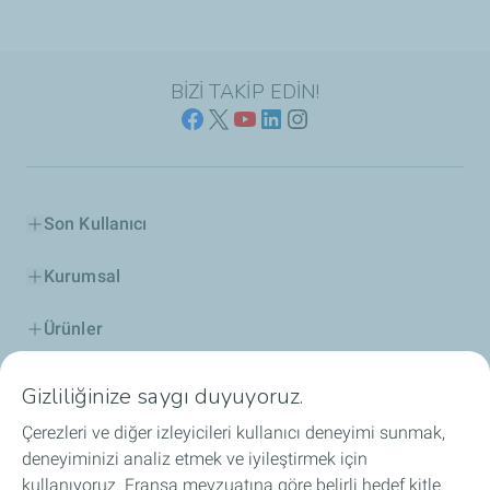
BİZİ TAKİP EDİN!
Son Kullanıcı
Kurumsal
Ürünler
ELF Hakkında
Gizliliğinize saygı duyuyoruz.
Çerezleri ve diğer izleyicileri kullanıcı deneyimi sunmak,
İş Birlikleri
deneyiminizi analiz etmek ve iyileştirmek için
kullanıyoruz. Fransa mevzuatına göre belirli hedef kitle
Motor Sporları