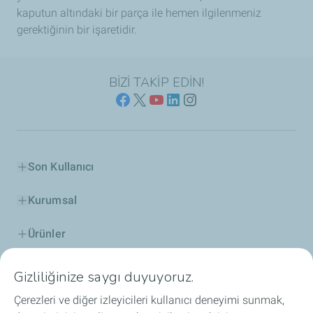
kaputun altındaki bir parça ile hemen ilgilenmeniz
gerektiğinin bir işaretidir.
BİZİ TAKİP EDİN!
Son Kullanıcı
Kurumsal
Ürünler
ELF Hakkında
Gizliliğinize saygı duyuyoruz.
Çerezleri ve diğer izleyicileri kullanıcı deneyimi sunmak,
İş Birlikleri