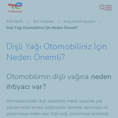
Ana
Ara
içeriğe
atla
Sayfa
Ana Sayfa
Son Kullanıcı
Araç Bakım İpuçları
yolu
Dişli Yağı Otomobiliniz İçin Neden Önemli?
Dişli Yağı Otomobiliniz İçin
Neden Önemli?
Otomobilimin dişli yağına
neden
ihtiyacı var?
Otomobilinizdeki dişli sistemleri, metal üzerinde çok
sayıda metal teması sağlayarak hararete, aşınmaya ve
yıpranmaya neden olur. Dişli yağı, sürtünmeyi azaltarak