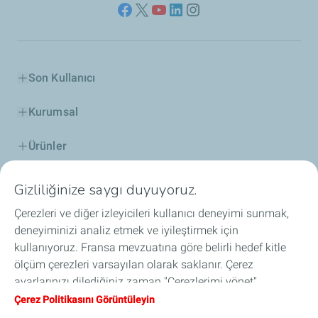
Son Kullanıcı
Kurumsal
Ürünler
ELF Hakkında
Gizliliğinize saygı duyuyoruz.
Çerezleri ve diğer izleyicileri kullanıcı deneyimi sunmak,
İş Birlikleri
deneyiminizi analiz etmek ve iyileştirmek için
kullanıyoruz. Fransa mevzuatına göre belirli hedef kitle
Motor Sporları
ölçüm çerezleri varsayılan olarak saklanır. Çerez
ayarlarınızı dilediğiniz zaman "Çerezlerimi yönet"
S.S.S
düğmesine tıklayarak değiştirebilirsiniz. "Kabul ediyorum"
Çerez Politikasını Görüntüleyin
düğmesine tıkladığınızda cihazınızdaki tüm çerezleri
İletişim