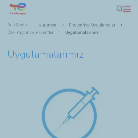
Ana
Ara
içeriğe
atla
Sayfa
Ana Sayfa
Kurumsal
Endüstriyel Uygulamalar
yolu
Özel Yağlar ve Solventler
Uygulamalarımız
Uygulamalarımız