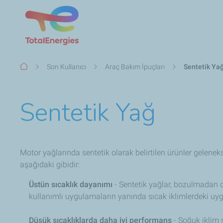
Sayfa
Son Kullanıcı
Araç Bakım İpuçları
Sentetik Ya
yolu
Sentetik Yağ
Motor yağlarında sentetik olarak belirtilen ürünler geleneks
aşağıdaki gibidir:
Üstün sıcaklık dayanımı
- Sentetik yağlar, bozulmadan da
kullanımlı uygulamaların yanında sıcak iklimlerdeki uygu
Düşük sıcaklıklarda daha iyi performans
- Soğuk iklim ş