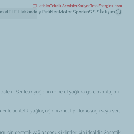
İletişim
Teknik Servisler
Kariyer
TotalEnergies.com
msal
ELF Hakkında
İş Birlikleri
Motor Sporları
S.S.S
İletişim
Ara
österir. Sentetik yağların mineral yağlara göre avantajları
nle sentetik yağlar, ağır hizmet tipi, turboşarjlı veya sert
ı için sentetik yağlar soğuk iklimler için idealdir. Sentetik