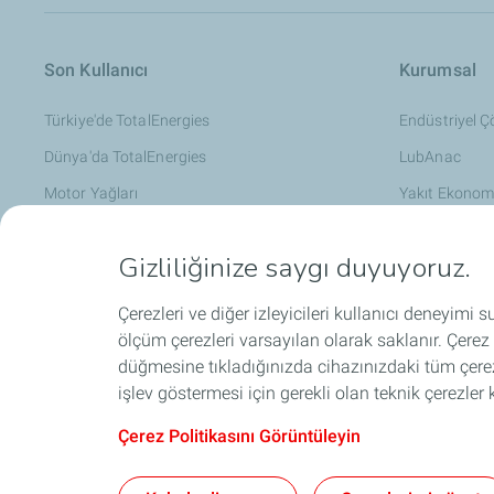
Son Kullanıcı
Kurumsal
Türkiye'de TotalEnergies​
Endüstriyel 
Dünya'da TotalEnergies
LubAnac
Motor Yağları
Yakıt Ekonom
Hizmetlerimiz
Teknik Servisl
Gizliliğinize saygı duyuyoruz.
Araç Bakım İpuçları
Satış Koşullar
Çerezleri ve diğer izleyicileri kullanıcı deneyimi
ölçüm çerezleri varsayılan olarak saklanır. Çerez
İş Birlikleri
Motor Sporl
düğmesine tıkladığınızda cihazınızdaki tüm çerez
işlev göstermesi için gerekli olan teknik çerezler k
Çerez Politikasını Görüntüleyin
SEVESO
Kişisel Verilerin Korunması
Yasal U