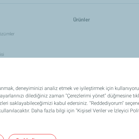
Ürünler
Çözümler
isi
er
ı
 sunmak, deneyiminizi analiz etmek ve iyileştirmek için kullanıyor
 ayarlarınızı dilediğiniz zaman "Çerezlerimi yönet" düğmesine tıkl
arı
S.S.S
leri saklayabileceğimizi kabul edersiniz. "Reddediyorum" seçeneğ
ullanılacaktır. Daha fazla bilgi için "Kişisel Veriler ve İzleyici Pol
yarı
Erişilebilirlik: kısmen uyumlu
Bilgi Güvenliği Politikası
Bilgi Toplum