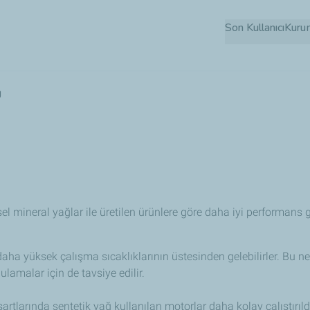
Ana
Son Kullanıcı
Kuru
içeriğe
atla
ğ
el mineral yağlar ile üretilen ürünlere göre daha iyi performans g
ha yüksek çalışma sıcaklıklarının üstesinden gelebilirler. Bu nede
lamalar için de tavsiye edilir.
artlarında sentetik yağ kullanılan motorlar daha kolay çalıştırıldığ