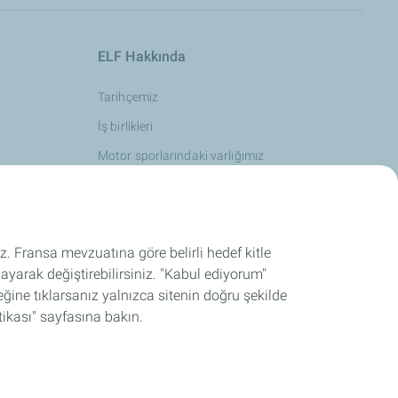
ELF Hakkında
Tarihçemiz
İş birlikleri
Motor sporlarındaki varlığımız
uz. Fransa mevzuatına göre belirli hedef kitle
ayarak değiştirebilirsiniz. "Kabul ediyorum"
İletişim
ine tıklarsanız yalnızca sitenin doğru şekilde
itikası" sayfasına bakın.
u Hizmetleri
Güvenlik Bilgi Formları
Cookies