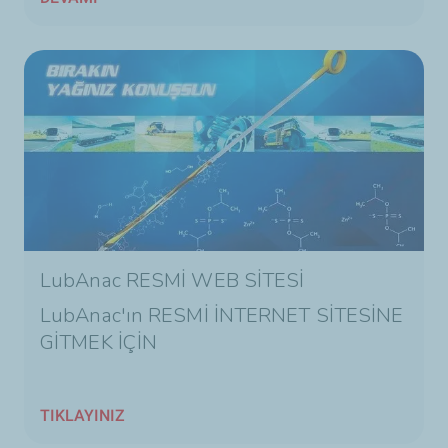
LubAnac RESMİ WEB SİTESİ
LubAnac'ın RESMİ İNTERNET SİTESİNE
GİTMEK İÇİN
TIKLAYINIZ