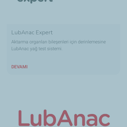
LubAnac Expert
Aktarma organları bileşenleri için derinlemesine
LubAnac yağ test sistemi.
DEVAMI